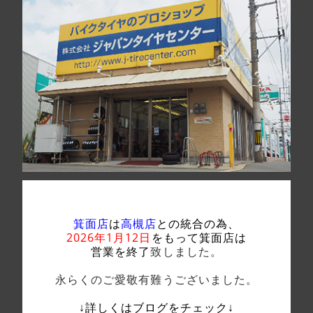
箕面店
は
高槻店
との統合の為、
2026年1月12日
をもって箕面店は
営業を終了
致しました。
永らくのご愛敬有難うございました。
↓詳しくはブログをチェック↓