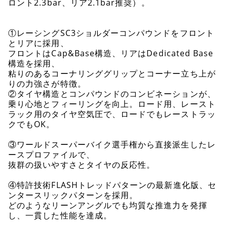
ロント2.3bar、リア2.1bar推奨）。
①レーシングSC3ショルダーコンパウンドをフロント
とリアに採用、
フロントはCap&Base構造、リアはDedicated Base
構造を採用、
粘りのあるコーナリンググリップとコーナー立ち上が
りの力強さが特徴。
②タイヤ構造とコンパウンドのコンビネーションが、
乗り心地とフィーリングを向上。ロード用、レースト
ラック用のタイヤ空気圧で、ロードでもレーストラッ
クでもOK。
③ワールドスーパーバイク選手権から直接派生したレ
ースプロファイルで、
抜群の扱いやすさとタイヤの反応性。
④特許技術FLASHトレッドパターンの最新進化版、セ
ンタースリックパターンを採用。
どのようなリーンアングルでも均質な推進力を発揮
し、一貫した性能を達成。