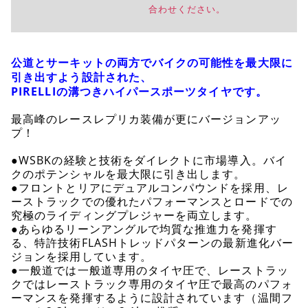
合わせください。
公道とサーキットの両方でバイクの可能性を最大限に
引き出すよう設計された、
PIRELLIの溝つきハイパースポーツタイヤです。
最高峰のレースレプリカ装備が更にバージョンアッ
プ！
●WSBKの経験と技術をダイレクトに市場導入。バイ
クのポテンシャルを最大限に引き出します。
●フロントとリアにデュアルコンパウンドを採用、レ
ーストラックでの優れたパフォーマンスとロードでの
究極のライディングプレジャーを両立します。
●あらゆるリーンアングルで均質な推進力を発揮す
る、特許技術FLASHトレッドパターンの最新進化バー
ジョンを採用しています。
●一般道では一般道専用のタイヤ圧で、レーストラッ
クではレーストラック専用のタイヤ圧で最高のパフォ
ーマンスを発揮するように設計されています（温間フ