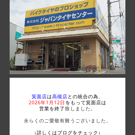
箕面店
は
高槻店
との統合の為、
2026年1月12日
をもって箕面店は
営業を終了
致しました。
永らくのご愛敬有難うございました。
↓詳しくはブログをチェック↓