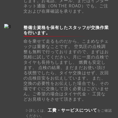
します。お電話、メール、またはインター
ネット通販（ON THE ROAD）でも、ご注
文および在庫確認を承ります。
整備士資格を保有したスタッフが交換作業
を行います。
命を乗せて走るものだから、こまめなチェ
ックは重要なことです。 空気圧の点検調
整も無料で行っておりますので、まずはお
気軽に試してください。月に一度の点検で
タイヤも長持ちしますし、 燃費も安定し
ます。 点検の結果、まだまだお使い頂け
る状態でしたら、タイヤ交換はせず、次回
の点検目安をお伝えしています。 また、
交換の必要性をお伝えした場合でも、その
場ですぐに交換して頂く必要はございませ
ん。ご希望の場合はタイヤ代金・ 工賃な
どお見積りをさせて頂きます。
工費・サービスについて
▷詳しくは、
をご確認
ください。