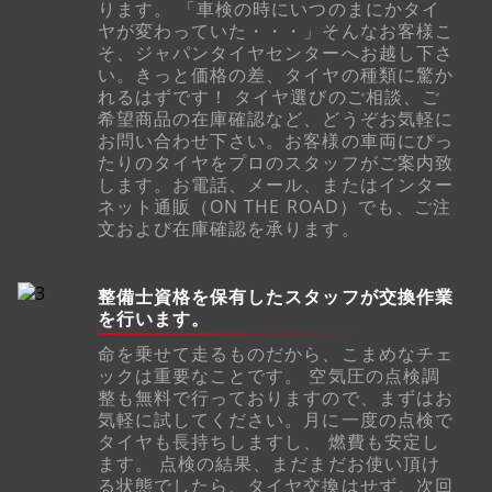
ります。 「車検の時にいつのまにかタイ
ヤが変わっていた・・・」そんなお客様こ
そ、ジャパンタイヤセンターへお越し下さ
い。きっと価格の差、タイヤの種類に驚か
れるはずです！ タイヤ選びのご相談、ご
希望商品の在庫確認など、どうぞお気軽に
お問い合わせ下さい。お客様の車両にぴっ
たりのタイヤをプロのスタッフがご案内致
します。お電話、メール、またはインター
ネット通販（ON THE ROAD）でも、ご注
文および在庫確認を承ります。
整備士資格を保有したスタッフが交換作業
を行います。
命を乗せて走るものだから、こまめなチェ
ックは重要なことです。 空気圧の点検調
整も無料で行っておりますので、まずはお
気軽に試してください。月に一度の点検で
タイヤも長持ちしますし、 燃費も安定し
ます。 点検の結果、まだまだお使い頂け
る状態でしたら、タイヤ交換はせず、次回