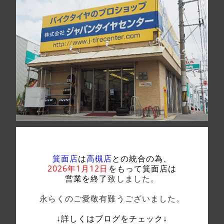
箕面店
は
高槻店
との統合の為、
2026年1月12日
をもって箕面店は
営業を終了
致しました。
永らくのご愛敬有難うございました。
↓詳しくはブログをチェック↓