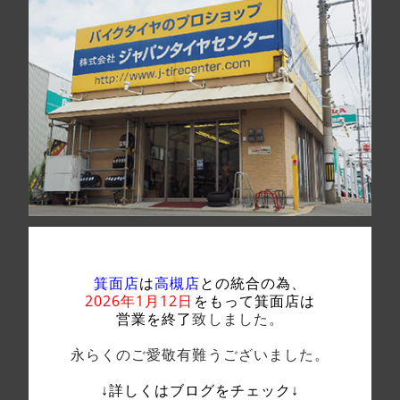
箕面店
は
高槻店
との統合の為、
2026年1月12日
をもって箕面店は
営業を終了
致しました。
永らくのご愛敬有難うございました。
↓詳しくはブログをチェック↓