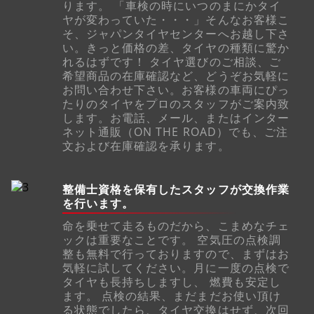
ります。 「車検の時にいつのまにかタイ
ヤが変わっていた・・・」そんなお客様こ
そ、ジャパンタイヤセンターへお越し下さ
い。きっと価格の差、タイヤの種類に驚か
れるはずです！ タイヤ選びのご相談、ご
希望商品の在庫確認など、どうぞお気軽に
お問い合わせ下さい。お客様の車両にぴっ
たりのタイヤをプロのスタッフがご案内致
します。お電話、メール、またはインター
ネット通販（ON THE ROAD）でも、ご注
文および在庫確認を承ります。
整備士資格を保有したスタッフが交換作業
を行います。
命を乗せて走るものだから、こまめなチェ
ックは重要なことです。 空気圧の点検調
整も無料で行っておりますので、まずはお
気軽に試してください。月に一度の点検で
タイヤも長持ちしますし、 燃費も安定し
ます。 点検の結果、まだまだお使い頂け
る状態でしたら、タイヤ交換はせず、次回