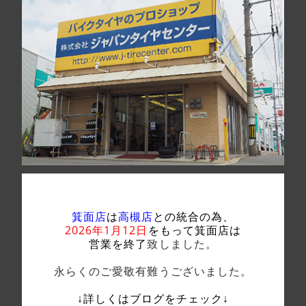
箕面店
は
高槻店
との統合の為、
2026年1月12日
をもって箕面店は
営業を終了
致しました。
永らくのご愛敬有難うございました。
↓詳しくはブログをチェック↓