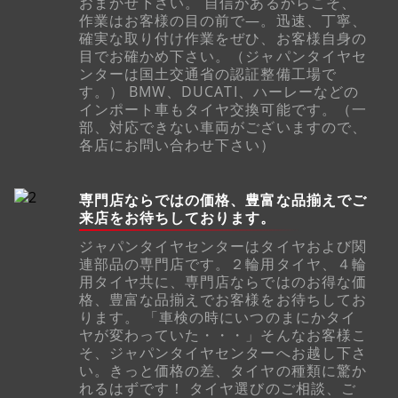
おまかせ下さい。 自信があるからこそ、
作業はお客様の目の前で―。迅速、丁寧、
確実な取り付け作業をぜひ、お客様自身の
目でお確かめ下さい。（ジャパンタイヤセ
ンターは国土交通省の認証整備工場で
す。） BMW、DUCATI、ハーレーなどの
インポート車もタイヤ交換可能です。（一
部、対応できない車両がございますので、
各店にお問い合わせ下さい）
専門店ならではの価格、豊富な品揃えでご
来店をお待ちしております。
ジャパンタイヤセンターはタイヤおよび関
連部品の専門店です。２輪用タイヤ、４輪
用タイヤ共に、専門店ならではのお得な価
格、豊富な品揃えでお客様をお待ちしてお
ります。 「車検の時にいつのまにかタイ
ヤが変わっていた・・・」そんなお客様こ
そ、ジャパンタイヤセンターへお越し下さ
い。きっと価格の差、タイヤの種類に驚か
れるはずです！ タイヤ選びのご相談、ご