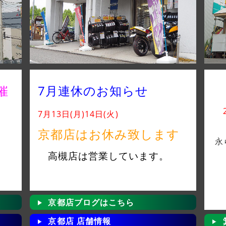
催
7月連休のお知らせ
7月13日(月)14日(火)
！
京都店はお休み致します
永
高槻店は営業しています。
京都店ブログはこちら
京都店 店舗情報