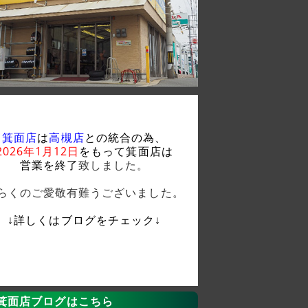
箕面店
は
高槻店
との統合の為、
2026年1月12日
をもって箕面店は
営業を終了
致しました。
らくのご愛敬有難うございました。
↓詳しくはブログをチェック↓
箕面店ブログはこちら