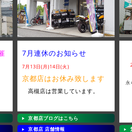
催
7月連休のお知らせ
7月13日(月)14日(火)
！
京都店はお休み致します
永
高槻店は営業しています。
京都店ブログはこちら
京都店 店舗情報