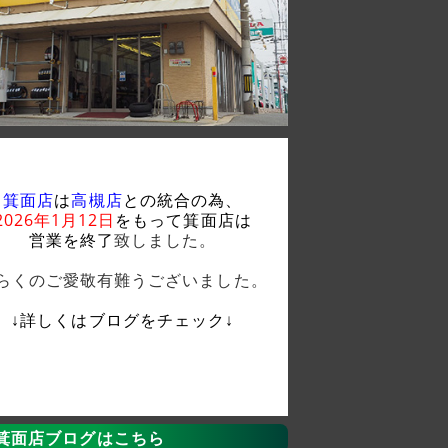
箕面店
は
高槻店
との統合の為、
2026年1月12日
をもって箕面店は
営業を終了
致しました。
らくのご愛敬有難うございました。
↓詳しくはブログをチェック↓
箕面店ブログはこちら