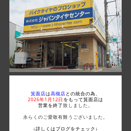
箕面店
は
高槻店
との統合の為、
2026年1月12日
をもって箕面店は
営業を終了
致しました。
永らくのご愛敬有難うございました。
↓詳しくはブログをチェック↓