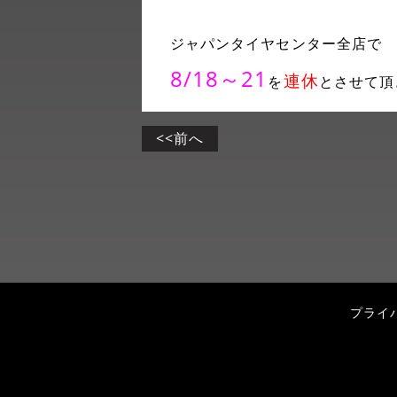
ジャパンタイヤセンター全店で
8/18～21
連休
を
とさせて頂
<<前へ
プライ