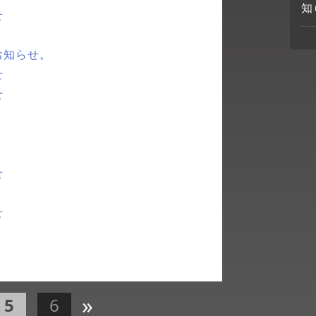
知
せ
お知らせ。
せ
せ
せ
せ
»
5
6