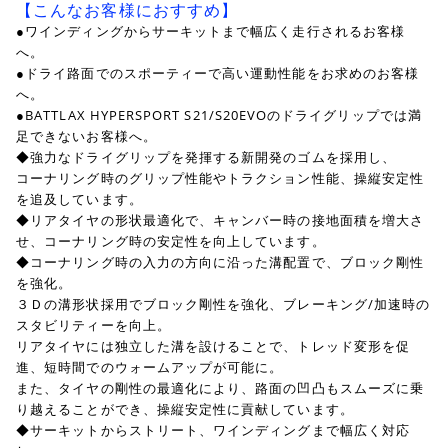
【こんなお客様におすすめ】
●ワインディングからサーキットまで幅広く走行されるお客様
へ。
●ドライ路面でのスポーティーで高い運動性能をお求めのお客様
へ。
●BATTLAX HYPERSPORT S21/S20EVOのドライグリップでは満
足できないお客様へ。
◆強力なドライグリップを発揮する新開発のゴムを採用し、
コーナリング時のグリップ性能やトラクション性能、操縦安定性
を追及しています。
◆リアタイヤの形状最適化で、キャンバー時の接地面積を増大さ
せ、コーナリング時の安定性を向上しています。
◆コーナリング時の入力の方向に沿った溝配置で、ブロック剛性
を強化。
３Ｄの溝形状採用でブロック剛性を強化、ブレーキング/加速時の
スタビリティーを向上。
リアタイヤには独立した溝を設けることで、トレッド変形を促
進、短時間でのウォームアップが可能に。
また、タイヤの剛性の最適化により、路面の凹凸もスムーズに乗
り越えることができ、操縦安定性に貢献しています。
◆サーキットからストリート、ワインディングまで幅広く対応