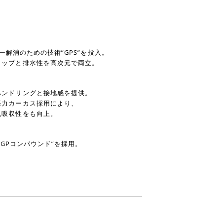
。
ー解消のための技術”GPS”を投入。
リップと排水性を高次元で両立。
ハンドリングと接地感を提供。
張力カーカス採用により、
乱吸収性をも向上。
SGPコンパウンド”を採用。