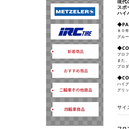
現代
スポ
ハイ
◆P
８０年
グル
◆CO
プロ
また
プロ
◆C
ハイグ
グリ
サイ
フロ