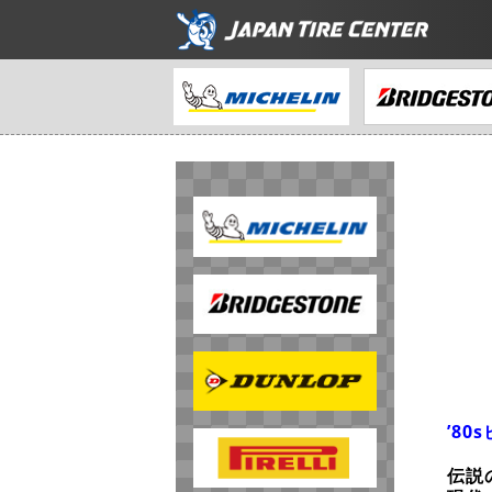
’8
伝説