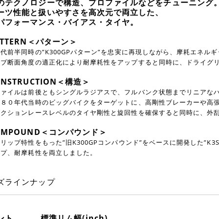
のテクノロジーで構造、プロファイルなどをチューニング
ーツ性能と扱いやすさを高次元で両立した、
パフォーマンス・バイアス・タイヤ。
ATTERN＜パターン＞
代前半同時の”K300GPパターン”を忠実に再現しながら、
摩耗エネルギ
ーブ断面角度の適正化により耐摩耗性をアップすると同時に、
ドライグ
NSTRUCTION＜構造＞
ファイルは前後ともシングルラジアスで、
フルバンク状態までリニアな
、８０年代当時のビッグバイクをターゲットに、
高剛性ブレーカーや高
ダクションレースレベルのタイヤ剛性と旋回性を
確保すると同時に、外
OMPOUND＜コンパウンド＞
リップ特性をもった”旧K300GPコンパウンド”をベースに
開発した”K3
ップ、耐摩耗性を両立しました。
ズラインナップ
ント
標準リム幅(inch)