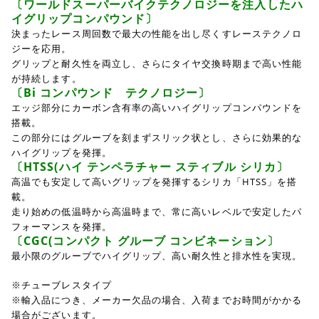
〔ワールドスーパーバイクテクノロジーを注入したハ
イグリップコンパウンド〕
決まったレース周回数で最大の性能を出し尽くすレーステクノロ
ジーを応用。
グリップと耐久性を両立し、さらにタイヤ交換時期まで高い性能
が持続します。
〔Bi コンパウンド テクノロジー〕
エッジ部分にカーボン含有率の高いハイグリップコンパウンドを
搭載。
この部分にはグルーブを刻まずスリック状とし、さらに効果的な
ハイグリップを発揮。
〔HTSS(ハイ テンペラチャー スティブル シリカ〕
高温でも安定して高いグリップを発揮するシリカ「HTSS」を搭
載。
走り始めの低温時から高温時まで、常に高いレベルで安定したパ
フォーマンスを発揮。
〔CGC(コンパクト グルーブ コンビネーション〕
最小限のグルーブでハイグリップ、高い耐久性と排水性を実現。
※チューブレスタイプ
※輸入品につき、メーカー欠品の場合、入荷までお時間がかかる
場合がございます。