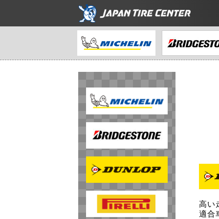
高い
適合